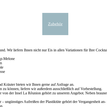
odukte
Verleih
Zubehör
Kontakt
d. Wir liefern Ihnen nicht nur Eis in allen Variationen für Ihre Cockt
up-Melone
um
le
sse
nd Kräuter bieten wir Ihnen gerne auf Anfrage an.
n zu können, liefern wir außerdem ausschließlich auf Vorbestellung.
er von der Insel La Rèunion gehört zu unserem Angebot. Neben braun
 – ungünstiges Aufreißen der Plastiktüte gehört der Vergangenheit an
an.