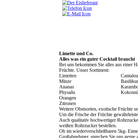
Home
Pr
Limette und Co.
Alles was ein guter Cocktail braucht
Bei uns bekommen Sie alles aus einer Han
Früchte. Unser Sortiment:
Limetten
Cantalo
Minze
Basilik
Ananas
Karambo
Physalis
Kokosnü
Orangen
Zitronen
Weitere Obstsorten, exotische Früchte u
Um die Frische der Früchte gewährleiste
Auch qualitativ hochwertiger Rohrzuck
weißen Rohrzucker bestellen.
Ob im wiederverschließbaren 5kg- Eimer
Großabnehmer, sprechen Sie uns gerne 